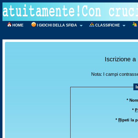
HOME
I GIOCHI DELLA SFIDA
CLASSIFICHE
Iscrizione
Nota: I campi contrasseg
I
* No
*
P
*
R
ipeti la 