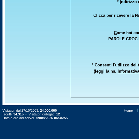
*
I
ndirizzo 
Clicca per ricevere la 
C
ome hai co
PAROLE CROCI
* Consenti l'utilizzo dei 
(leggi la ns.
Informativ
Visitatori dal 27/10/2003:
24.000.000
Home
Iscritti:
34.315
- Visitatori collegati:
12
Data e ora del server:
09/08/2026 04:34:55