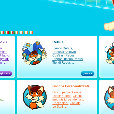
doku
Rebus
ku
Elenco Rebus
,
,
nline
Rebus d'Archivio
,
,
illabici
Cos'è un Rebus
,
,
ografati
Proponi un tuo Rebus
,
,
ni
Tipi di Rebus
, ...
, ...
gioca »
gioca »
Giochi Personalizzati
Giochi per la Stampa
,
I nostri Clienti
Giochi
,
to
enigmistici per dentisti
,
,
Recensioni
Contatti
,
,
Lo Staff
, ...