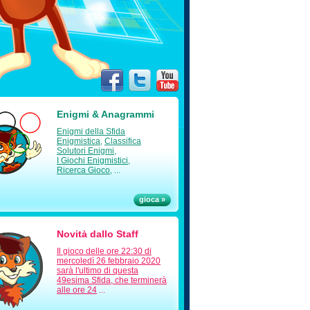
Enigmi & Anagrammi
Enigmi della Sfida
Enigmistica
Classifica
,
Solutori Enigmi
,
I Giochi Enigmistici
,
Ricerca Gioco
, ...
gioca »
Novità dallo Staff
Il gioco delle ore 22:30 di
mercoledì 26 febbraio 2020
sarà l'ultimo di questa
49esima Sfida, che terminerà
alle ore 24
...