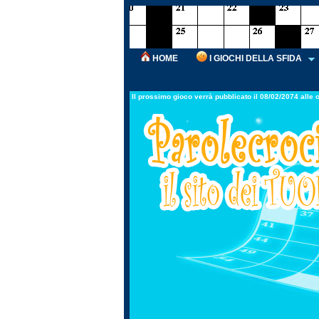
HOME
I GIOCHI DELLA SFIDA
Il prossimo gioco verrà pubblicato il 08/02/2074 alle 