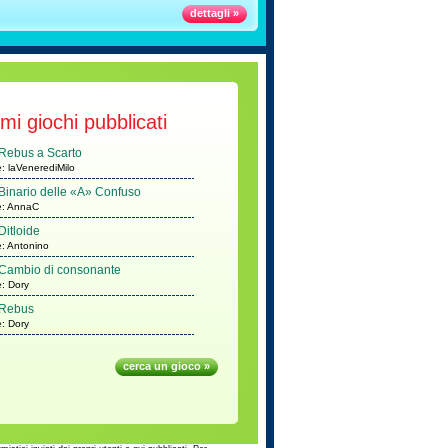
dettagli »
imi giochi pubblicati
Rebus a Scarto
e: laVenerediMilo
Binario delle «A» Confuso
e: AnnaC
Ditloide
e: Antonino
Cambio di consonante
e: Dory
Rebus
e: Dory
cerca un gioco »