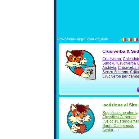
Provenienze degli ultimi visitatori:
Cruciverba & Su
Cruciverba
Calcudo
,
Sudoku
Cruciverba O
,
Archivio
Cruciverba S
,
Senza Schema
Critt
,
Cruciverba per bambi
Iscrizione al Sito
Registrazione utente
,
Classifica Generale
,
I Velocisti
Regolamen
,
Super Campionato
,
Avatar
, ...