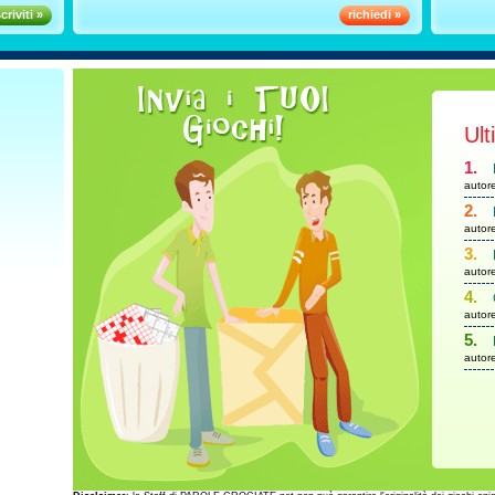
scriviti »
richiedi »
Ult
1.
autor
2.
autor
3.
autor
4.
autor
5.
autor